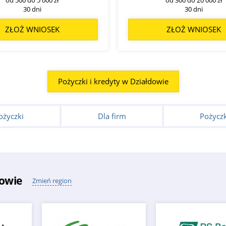
30 dni
30 dni
ZŁOŻ WNIOSEK
ZŁOŻ WNIOSEK
Pożyczki i kredyty w Działdowie
ożyczki
Dla firm
Pożyczk
owie
Zmień region