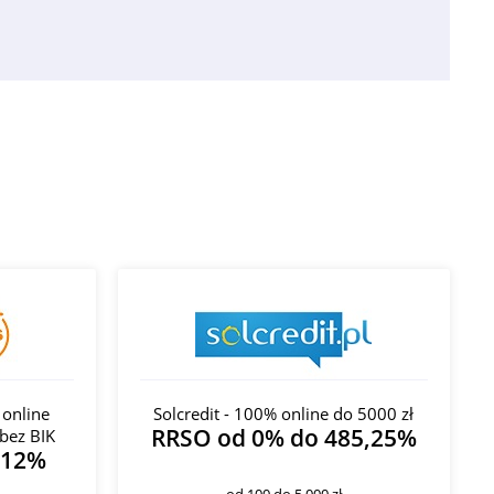
 online
Solcredit - 100% online do 5000 zł
RRSO od 0% do 485,25%
bez BIK
312%
od 100 do 5 000 zł