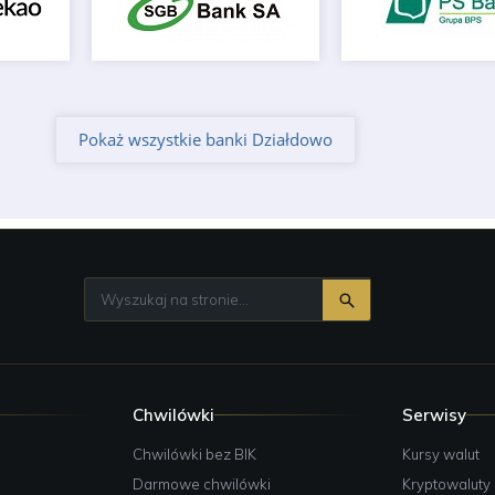
Pokaż wszystkie banki Działdowo
Chwilówki
Serwisy
e
Chwilówki bez BIK
Kursy walut
Darmowe chwilówki
Kryptowaluty