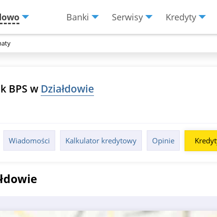
dowo
Banki
Serwisy
Kredyty
Menu
Burger
aty
k BPS w
Działdowie
Wiadomości
Kalkulator kredytowy
Opinie
Kredyt
ałdowie