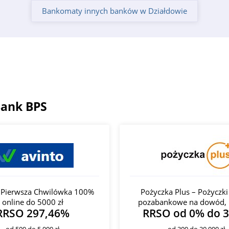
Bankomaty innych banków w Działdowie
Bank BPS
- Pierwsza Chwilówka 100%
Pożyczka Plus – Pożyczki
online do 5000 zł
pozabankowe na dowód, 
RRSO 297,46%
RRSO od 0% do 
od 500 do 5 000 zł
od 300 do 20 000 zł