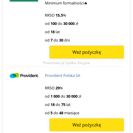
Minimum formalności🔥
RRSO
15,5
%
od
100
do
30 000
zł
od
18
lat
od
7
do
30
dni
Weź pożyczkę
Finansowo.pl Spółka Akcyjna
Provident Polska SA
RRSO
29
%
od
1 000
do
30 000
zł
od
18
do
75
lat
od
5
do
48
miesiące
Weź pożyczkę