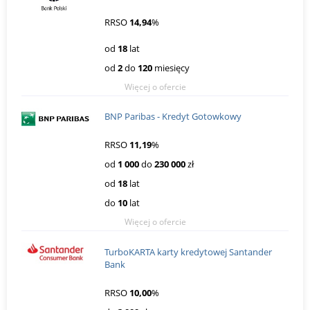
RRSO
14,94
%
od
18
lat
od
2
do
120
miesięcy
Więcej o ofercie
BNP Paribas - Kredyt Gotowkowy
RRSO
11,19
%
od
1 000
do
230 000
zł
od
18
lat
do
10
lat
Więcej o ofercie
TurboKARTA karty kredytowej Santander
Bank
RRSO
10,00
%