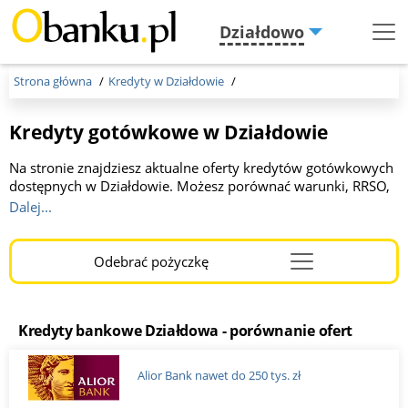
Działdowo
Menu
Burger
Strona główna
Kredyty w Działdowie
Kredyty gotówkowe w Działdowie
Na stronie znajdziesz aktualne oferty kredytów gotówkowych
dostępnych w Działdowie. Możesz porównać warunki, RRSO,
okres spłaty oraz wymagania banków. Wszystkie kredyty
Dalej...
można złożyć online lub w oddziałach banków. To wygodne
narzędzie, które pomoże Ci znaleźć najkorzystniejszą ofertę
finansowania.
Odebrać pożyczkę
Menu
Burger
Kredyty bankowe Działdowa - porównanie ofert
Alior Bank nawet do 250 tys. zł