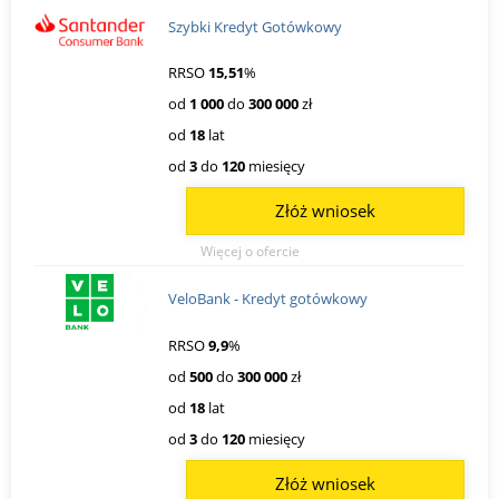
Szybki Kredyt Gotówkowy
RRSO
15,51
%
od
1 000
do
300 000
zł
od
18
lat
od
3
do
120
miesięcy
Złóż wniosek
Więcej o ofercie
VeloBank - Kredyt gotówkowy
RRSO
9,9
%
od
500
do
300 000
zł
od
18
lat
od
3
do
120
miesięcy
Złóż wniosek