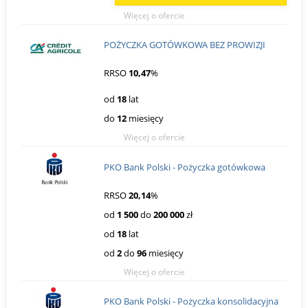
Więcej o ofercie
POŻYCZKA GOTÓWKOWA BEZ PROWIZJI
RRSO
10,47
%
od
18
lat
do
12
miesięcy
Więcej o ofercie
PKO Bank Polski - Pożyczka gotówkowa
RRSO
20,14
%
od
1 500
do
200 000
zł
od
18
lat
od
2
do
96
miesięcy
Więcej o ofercie
PKO Bank Polski - Pożyczka konsolidacyjna