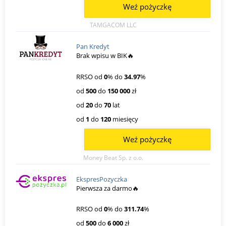
Weź pożyczkę
TAMGACOM LLC
Pan Kredyt
Brak wpisu w BIK🔥
RRSO od
0
% do
34.97
%
od
500
do
150 000
zł
od
20
do
70
lat
od
1
do
120
miesięcy
Weź pożyczkę
Money Beat Sp. z o.o.
EkspresPozyczka
Pierwsza za darmo🔥
RRSO od
0
% do
311.74
%
od
500
do
6 000
zł