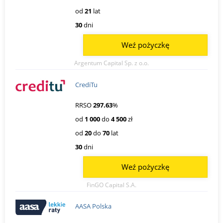
od
21
lat
30
dni
Weź pożyczkę
Argentum Capital Sp. z o.o.
CrediTu
RRSO
297.63
%
od
1 000
do
4 500
zł
od
20
do
70
lat
30
dni
Weź pożyczkę
FinGO Capital S.A.
AASA Polska