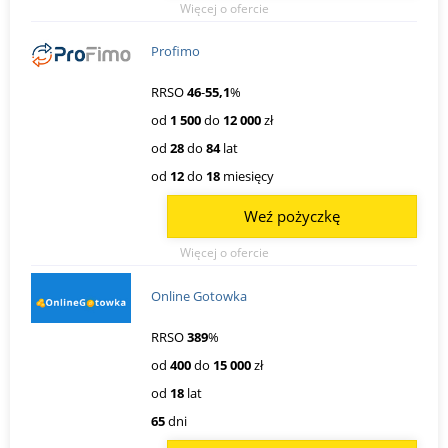
Więcej o ofercie
Profimo
RRSO
46
-
55,1
%
od
1 500
do
12 000
zł
od
28
do
84
lat
od
12
do
18
miesięcy
Weź pożyczkę
Więcej o ofercie
Online Gotowka
RRSO
389
%
od
400
do
15 000
zł
od
18
lat
65
dni