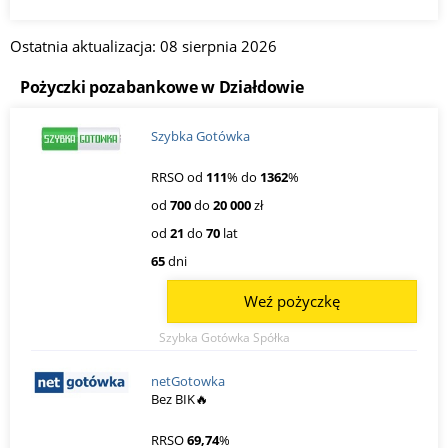
Ostatnia aktualizacja: 08 sierpnia 2026
Pożyczki pozabankowe w Działdowie
Szybka Gotówka
RRSO od
111
% do
1362
%
od
700
do
20 000
zł
od
21
do
70
lat
65
dni
Weź pożyczkę
Szybka Gotówka Spółka
netGotowka
Bez BIK🔥
RRSO
69,74
%