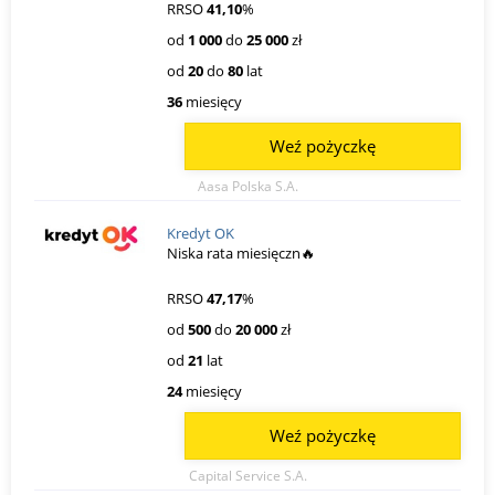
RRSO
41,10
%
od
1 000
do
25 000
zł
od
20
do
80
lat
36
miesięcy
Weź pożyczkę
Aasa Polska S.A.
Kredyt OK
Niska rata miesięczn🔥
RRSO
47,17
%
od
500
do
20 000
zł
od
21
lat
24
miesięcy
Weź pożyczkę
Capital Service S.A.