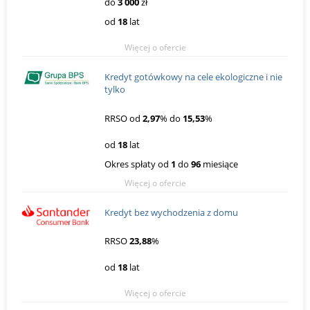
do
3 000
zł
od
18
lat
Więcej o ofercie
Kredyt gotówkowy na cele ekologiczne i nie
tylko
RRSO od
2,97
% do
15,53
%
od
18
lat
Okres spłaty od
1
do
96
miesiące
Więcej o ofercie
Kredyt bez wychodzenia z domu
RRSO
23,88
%
od
18
lat
Więcej o ofercie