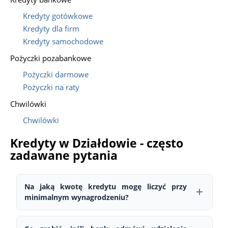
Kredyty gotówkowe
Kredyty dla firm
Kredyty samochodowe
Pożyczki pozabankowe
Pożyczki darmowe
Pożyczki na raty
Chwilówki
Chwilówki
Kredyty w Działdowie - często
zadawane pytania
Na jaką kwotę kredytu mogę liczyć przy
minimalnym wynagrodzeniu?
To zależy od wielu czynników — nie tylko wysokości dochodu,
ale także formy zatrudnienia, stażu pracy, historii kredytowej i