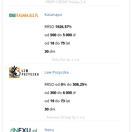
PROFI CREDIT Polska S.A.
Kasanajuz
RRSO
1926,57
%
od
500
do
5 000
zł
od
18
do
75
lat
30
dni
Zaliczka sp. z o.o.
Lew Pozyczka
RRSO od
0
% do
308,25
%
od
300
do
6 000
zł
od
19
do
73
lat
30
dni
Aventus Group Sp z o.o.
Nexu