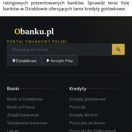
ratingowych prezentowanych banków. Sprawdź teraz listę
banków w Działdowie oferujących tanie kredyty gotówkowe.
PORTAL FINANSOWY POLSKI
Działdowo
Google Play
Banki
Kredyty
Banki w Działdowie
Kredyty gotówkowe
Banki w Polsce
Pożyczki
Znajdź bankomat
Kredyty dla firm
Wiadomości bankowe
Pożyczka za darmo
Lokaty
Pożyczki dla zadłużonych