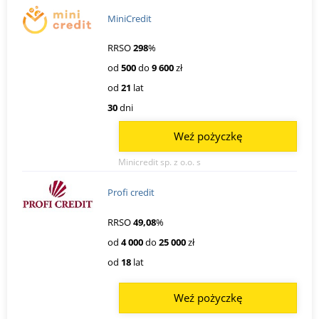
MiniCredit
RRSO
298
%
od
500
do
9 600
zł
od
21
lat
30
dni
Weź pożyczkę
Minicredit sp. z o.o. s
Profi credit
RRSO
49,08
%
od
4 000
do
25 000
zł
od
18
lat
Weź pożyczkę