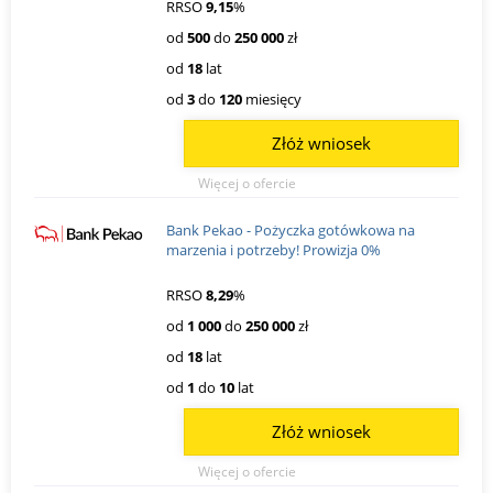
RRSO
9,15
%
od
500
do
250 000
zł
od
18
lat
od
3
do
120
miesięcy
Złóż wniosek
Więcej o ofercie
Bank Pekao - Pożyczka gotówkowa na
marzenia i potrzeby! Prowizja 0%
RRSO
8,29
%
od
1 000
do
250 000
zł
od
18
lat
od
1
do
10
lat
Złóż wniosek
Więcej o ofercie