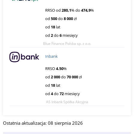
RRSO od
280,1
% do
474,9
%
od
500
do
8 000
zł
od
18
lat
od
2
do
6
miesięcy
Blue Finance Polska sp. z o.o.
Inbank
RRSO
4.50
%
od
2 000
do
70 000
zł
od
18
lat
od
4
do
72
miesięcy
AS Inbank Spółka Akcyjna
Ostatnia aktualizacja: 08 sierpnia 2026