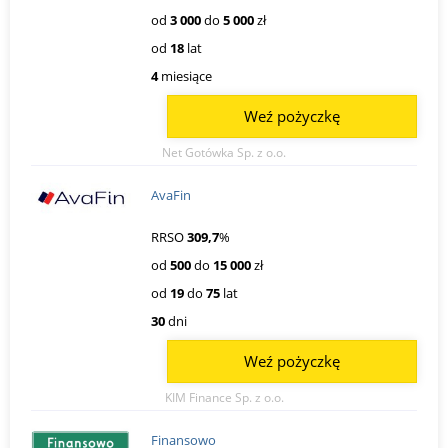
od
3 000
do
5 000
zł
od
18
lat
4
miesiące
Weź pożyczkę
Net Gotówka Sp. z o.o.
AvaFin
RRSO
309,7
%
od
500
do
15 000
zł
od
19
do
75
lat
30
dni
Weź pożyczkę
KIM Finance Sp. z o.o.
Finansowo