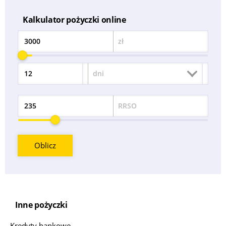
Kalkulator pożyczki online
zł
Kwota
dni
Okres
RRSO
Odsetek
Oblicz
Inne pożyczki
Kredyty bankowe